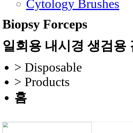
Cytology Brushes
Biopsy Forceps
일회용 내시경 생검용
> Disposable
> Products
홈