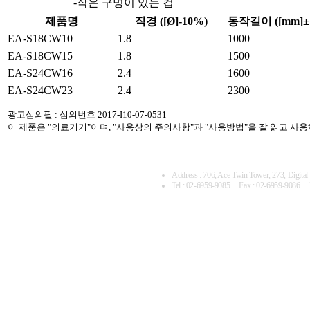
-작은 구멍이 있는 컵
제품명
직경 ([Ø]-10%)
동작길이 ([mm]±
EA-S18CW10
1.8
1000
EA-S18CW15
1.8
1500
EA-S24CW16
2.4
1600
EA-S24CW23
2.4
2300
광고심의필 : 심의번호 2017-I10-07-0531
이 제품은 "의료기기"이며, "사용상의 주의사항"과 "사용방법"을 잘 읽고 사
Address : 706, Ace Twin Tower, 27
Tel : 02-6959-9085 Fax : 02-6959-9086 
Copyright (C) 2017 by ENDOENCE. All Rights R